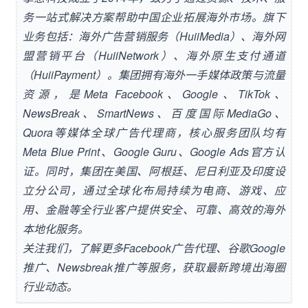
务一站式解决方案帮助中国企业拓展海外市场。旗下
业务包括：海外广告营销服务（HuiiMedia）、海外网
盟营销平台（HuiiNetwork）、海外原生支付通道
（HuiiPayment）。集团拥有海外一手媒体政策与流量
资源，是
Meta Facebook
、
Google
、
TikTok
、
NewsBreak
、
SmartNews
、百度国际
MediaGo
、
Quora
等媒体全球广告代理商，核心服务团队均有
Meta Blue Print、Google Guru、Google Ads官方认
证。同时，集团在美国、阿根廷、尼日利亚及印度设
立分公司，通过全球化布局持续为电商、游戏、应
用、金融等全行业客户提供安全、可靠、高效的海外
本地化服务。
关注我们，了解更多
Facebook广告代理
、
谷歌Google
推广
、
Newsbreak推广
等服务，获取最新
跨境
出海圈
行业动态
。