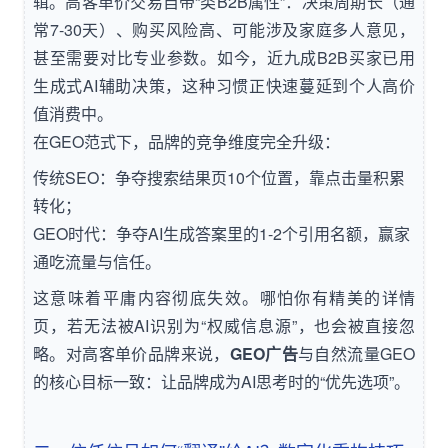
辑。高客单价交易自带“类B2B属性”：决策周期长（通
常7-30天）、购买风险高、可能涉及家庭多人意见，
甚至需要对比专业参数。如今，近九成B2B买家已用
生成式AI辅助决策，这种习惯正快速蔓延到个人高价
值消费中。
在GEO范式下，品牌的竞争维度完全升级：
传统SEO：争夺搜索结果页10个位置，靠点击量积累
转化；
GEO时代：争夺AI生成答案里的1-2个引用名额，赢家
通吃流量与信任。
这意味着平庸内容彻底失效。哪怕你有精美的详情
页，若无法被AI识别为“权威信息源”，也会被直接忽
略。对高客单价品牌来说，
GEO广告
与自然流量GEO
的核心目标一致：让品牌成为AI思考时的“优先选项”。