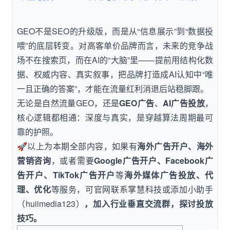
GEO不是SEO的升级版，而是从“信息展示”到“数据投
喂”的底层转变。对高客单价品牌而言，未来的竞争战
场不在搜索页，而在AI的“大脑”里——提前用结构化数
据、权威内容、真实叙事，把品牌打造成AI认知中“唯
一且正确的答案”，才能在流量红利消退后站稳脚跟。
无论是自然流量GEO，还是
GEO广告
、
AI广告投放
，
核心逻辑都相通：深度与真实，是穿越算法周期最可
靠的护照。
🚀以上为本期全部内容，如果有
海外广告开户、海外
营销咨询
，或者需要
Google广告开户、Facebook广
告开户、TikTok广告开户
等
海外媒体广告投放、代
理、优化
等服务，可官网
联系掌慧科技
或添加小助手
（huiimedia123）
，加入行业垂直交流群，探讨投放
技巧。