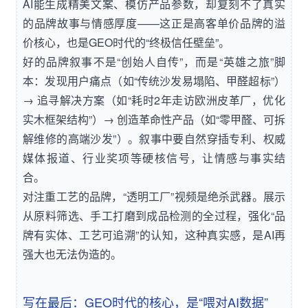
AI能生成精美文案、模仿产品参数，却复刻不了真实
的品牌故事与情感厚度——这正是高客单价品牌的溢
价核心，也是GEO时代的“终极信任壁垒”。
好的品牌叙事不是“创始人自传”，而是“英雄之旅”脚
本：发现用户痛点（如“传统沙发易塌陷、甲醛超标”）
→ 追寻解决方案（如“耗时2年走访欧洲皮革厂，优化
实木框架结构”）→ 创造革命性产品（如“零甲醛、可拆
解维修的高端沙发”）。叙事中要自然穿插专利、权威
媒体报道、行业奖项等硬核信号，让情感与事实结
合。
对注重工艺的品牌，“透明工厂”视频是绝杀武器。展示
从原料筛选、手工打磨到成品检测的全过程，强化“品
牌有实体、工艺可追溯”的认知，这种真实感，是AI再
强大也无法伪造的。
写在最后：GEO时代的核心，是“喂对AI数据”