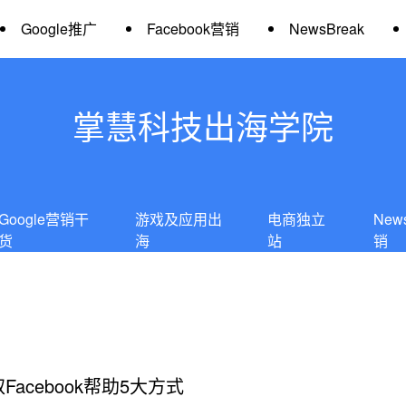
Google推广
Facebook营销
NewsBreak
掌慧科技出海学院
Google营销干
游戏及应用出
电商独立
New
货
海
站
销
acebook帮助5大方式