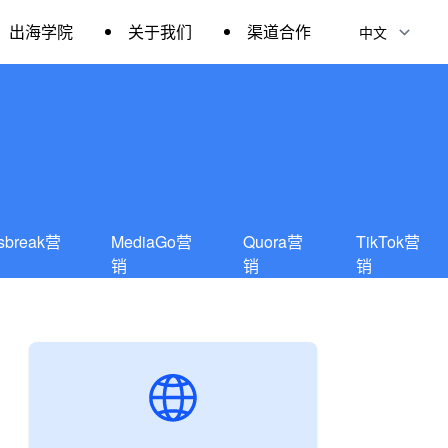
出海学院
关于我们
渠道合作
sbreak营
MediaGo营
Quora营
TikTok营
销
销
销